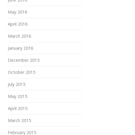
May 2016
April 2016
March 2016
January 2016
December 2015
October 2015
July 2015
May 2015
April 2015
March 2015
February 2015