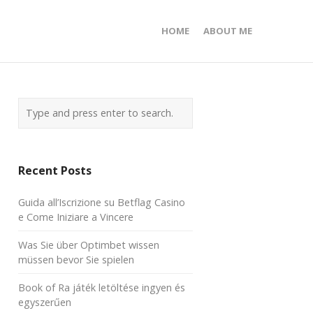
HOME
ABOUT ME
Recent Posts
Guida all’Iscrizione su Betflag Casino
e Come Iniziare a Vincere
Was Sie über Optimbet wissen
müssen bevor Sie spielen
Book of Ra játék letöltése ingyen és
egyszerűen