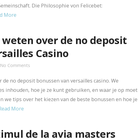
Gemeinschaft. Die Philosophie von Felicebet:
d More
t weten over de no deposit
sailles Casino
No Comments
over de no deposit bonussen van versailles casino. We
s inhouden, hoe je ze kunt gebruiken, en waar je op moet
en we tips over het kiezen van de beste bonussen en hoe je
Read More
imul de la avia masters