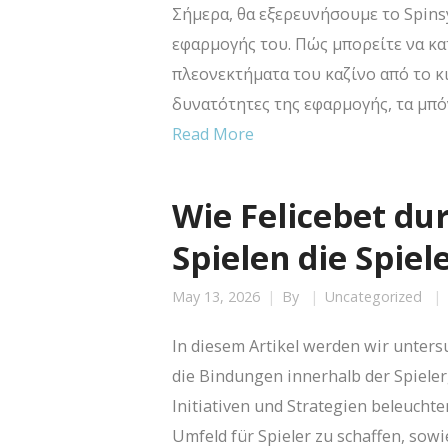
Σήμερα, θα εξερευνήσουμε το Spins
εφαρμογής του. Πώς μπορείτε να κα
πλεονεκτήματα του καζίνο από το κι
δυνατότητες της εφαρμογής, τα μπό
Read More
Wie Felicebet du
Spielen die Spie
May 13, 2026
By
Uncategorized
In diesem Artikel werden wir unters
die Bindungen innerhalb der Spiele
Initiativen und Strategien beleuchte
Umfeld für Spieler zu schaffen, so