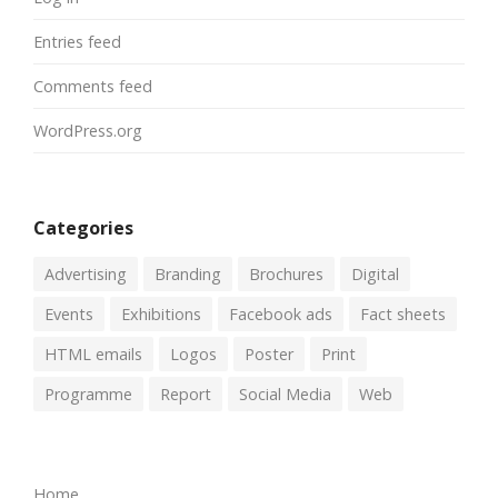
Entries feed
Comments feed
WordPress.org
Categories
Advertising
Branding
Brochures
Digital
Events
Exhibitions
Facebook ads
Fact sheets
HTML emails
Logos
Poster
Print
Programme
Report
Social Media
Web
Home