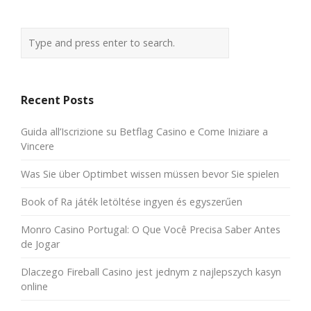
Recent Posts
Guida all’Iscrizione su Betflag Casino e Come Iniziare a
Vincere
Was Sie über Optimbet wissen müssen bevor Sie spielen
Book of Ra játék letöltése ingyen és egyszerűen
Monro Casino Portugal: O Que Você Precisa Saber Antes
de Jogar
Dlaczego Fireball Casino jest jednym z najlepszych kasyn
online