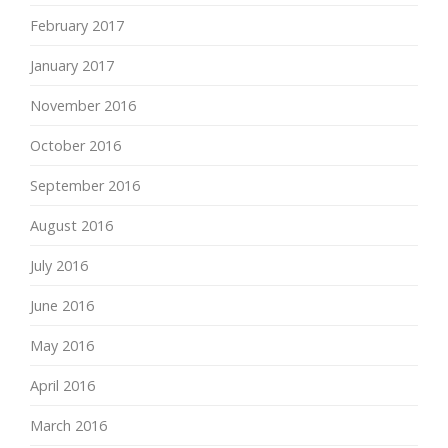
February 2017
January 2017
November 2016
October 2016
September 2016
August 2016
July 2016
June 2016
May 2016
April 2016
March 2016