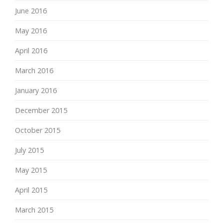
June 2016
May 2016
April 2016
March 2016
January 2016
December 2015
October 2015
July 2015
May 2015
April 2015
March 2015