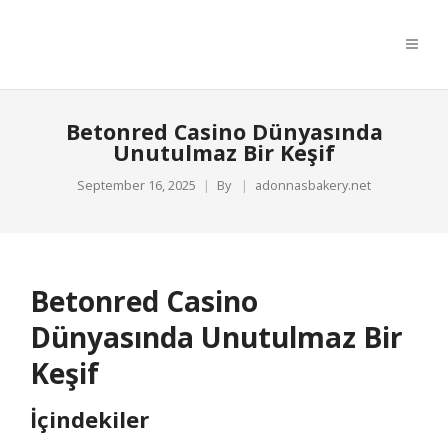
Betonred Casino Dünyasında
Unutulmaz Bir Keşif
September 16, 2025
By
adonnasbakery.net
Betonred Casino
Dünyasında Unutulmaz Bir
Keşif
İçindekiler