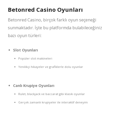
Betonred Casino Oyunları
Betonred Casino, birçok farklı oyun seçeneği
sunmaktadır. İşte bu platformda bulabileceğiniz
bazı oyun türleri:
Slot Oyunları
Popüler slot makineleri
Yenilikçi hikayeler ve grafiklerle dolu oyunlar
Canlı Krupiye Oyunları
Rulet, blackjack ve baccarat gibi klasik oyunlar
Gerçek zamanlı krupiyeler ile interaktif deneyim