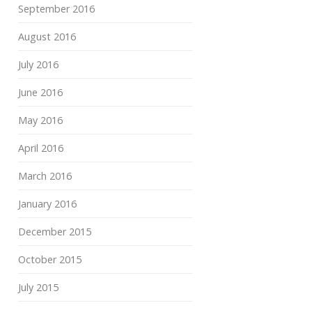
September 2016
August 2016
July 2016
June 2016
May 2016
April 2016
March 2016
January 2016
December 2015
October 2015
July 2015