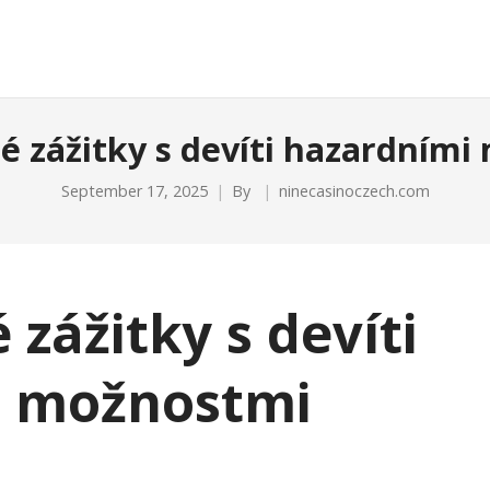
 zážitky s devíti hazardními
September 17, 2025
By
ninecasinoczech.com
zážitky s devíti
i možnostmi