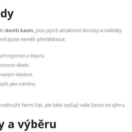
ody
 do
devíti kasin
, jsou jejich atraktivní bonusy a nabídky.
eré byste neměli přehlédnout:
při registraci a depotu.
utnosti vkladu.
ovaných vkladech.
 zpět jako odměnu.
dloužit herní čas, ale také zvyšují vaše šance na výhru.
y a výběru