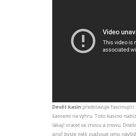
Devět kasin
představuje fascinující
šancemi na výhru. Toto kasino nabíz
lákají vracet se znovu a znovu. Dneš
proč byste měli zvažovat jeho návště