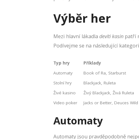
Výběr her
Mezi hlavní lákadla
devíti kasin
patří 
Podívejme se na následující kategori
Typ hry
Příklady
Automaty
Book of Ra, Starburst
Stolní hry
Blackjack, Ruleta
Živé kasino
Živý Blackjack, Živá Ruleta
Video poker
Jacks or Better, Deuces Wild
Automaty
Automaty jsou pravděpodobně nejpo