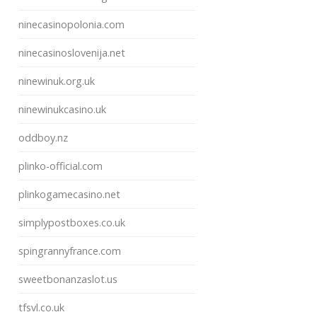
ninecasinopolonia.com
ninecasinoslovenija.net
ninewinuk.org.uk
ninewinukcasino.uk
oddboy.nz
plinko-official.com
plinkogamecasino.net
simplypostboxes.co.uk
spingrannyfrance.com
sweetbonanzaslot.us
tfsvl.co.uk