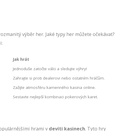
rozmanitý výběr her. Jaké typy her můžete očekávat?
i:
Jak hrát
Jednoduše zatočte válci a sledujte výhry!
Zahrajte si proti dealerovi nebo ostatním hráčům.
Zažijte atmosféru kamenného kasina online.
Sestavte nejlepší kombinaci pokerových karet.
pulárnějšími hrami v
devíti kasinech
. Tyto hry