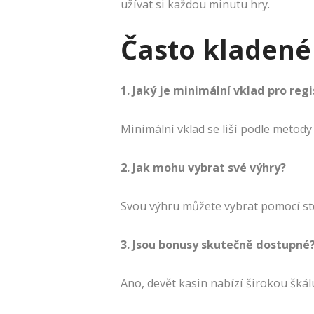
užívat si každou minutu hry.
Často kladené
1. Jaký je minimální vklad pro regi
Minimální vklad se liší podle metody 
2. Jak mohu vybrat své výhry?
Svou výhru můžete vybrat pomocí ste
3. Jsou bonusy skutečně dostupné
Ano, devět kasin nabízí širokou škál