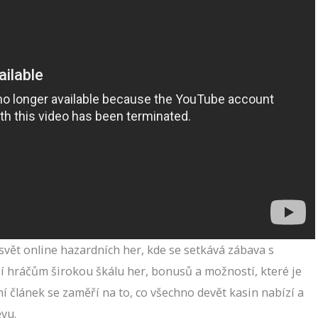
 svět online hazardních her, kde se setkává zábava s
í hráčům širokou škálu her, bonusů a možností, které je
ní článek se zaměří na to, co všechno devět kasin nabízí a
vu.